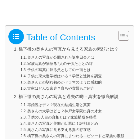
Table of Contents
橋下徹の奥さんの写真から見える家族の素顔とは？
奥さんの写真が公開された誕生日会とは
家族写真が物語る7人の子供たちとの絆
子供の写真に映る父としての一面とは
子供に東大進学者はいる？学歴と進路を調査
奥さんとの馴れ初めがドラマのように感動的
実家はどんな家庭？育ちや背景もご紹介
橋下徹の奥さんの写真と過去の噂・真実を徹底解説
再婚説はデマ？現在の結婚生活と真実
奥さんの大学はどこ？神戸女学院出身の才女
子供の8人目の真相とは？家族構成を整理
奥さんの写真と美貌が話題に！評判まとめ
奥さんの写真に見る支える妻の存在感
橋下徹の奥さんの写真にまつわるエピソードと家族の素顔