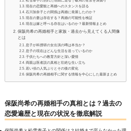
松雪泰子の別れた理由に迫る｜破局の背景を深掘り
現在の恋愛観と再婚へのスタンスを語る
石川加奈子との関係は再婚に発展したのか？
現在の妻は存在する？再婚の可能性を検証
現在は嫁と呼べる存在はいるのか？最新情報まとめ
保阪尚希の再婚相手と家族・過去から見えてくる人間像
とは
息子が科捜研の女出演の噂は本当か？
息子の現在はどんな生活を送っているのか
子供たちへの教育方針と深い愛情
両親は医者説の真相と壮絶な生い立ち
若い頃の人気ぶりとその後の変化
保阪尚希の再婚相手に関する情報を中心にした最新まとめ
保阪尚希の再婚相手の真相とは？過去の
恋愛遍歴と現在の状況を徹底解説
保阪尚希と松雪泰子との関係は？結婚まで至らなかった理