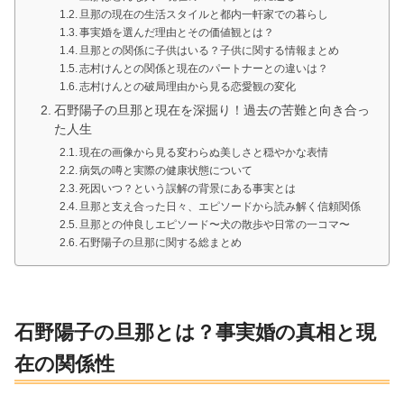
旦那の現在の生活スタイルと都内一軒家での暮らし
事実婚を選んだ理由とその価値観とは？
旦那との関係に子供はいる？子供に関する情報まとめ
志村けんとの関係と現在のパートナーとの違いは？
志村けんとの破局理由から見る恋愛観の変化
石野陽子の旦那と現在を深掘り！過去の苦難と向き合っ
た人生
現在の画像から見る変わらぬ美しさと穏やかな表情
病気の噂と実際の健康状態について
死因いつ？という誤解の背景にある事実とは
旦那と支え合った日々、エピソードから読み解く信頼関係
旦那との仲良しエピソード〜犬の散歩や日常の一コマ〜
石野陽子の旦那に関する総まとめ
石野陽子の旦那とは？事実婚の真相と現
在の関係性