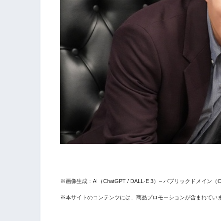
※画像生成：AI（ChatGPT / DALL·E 3）– パブリックドメイン（CC
※本サイトのコンテンツには、商品プロモーションが含まれてい