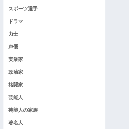
スポーツ選手
ドラマ
力士
声優
実業家
政治家
格闘家
芸能人
芸能人の家族
著名人