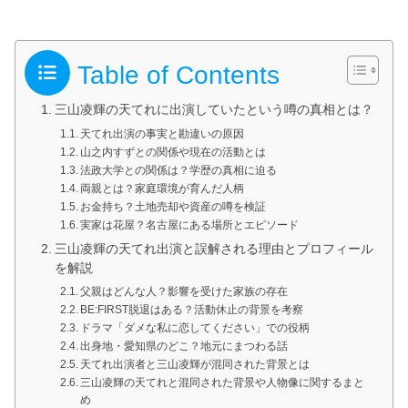
Table of Contents
三山凌輝の天てれに出演していたという噂の真相とは？
天てれ出演の事実と勘違いの原因
山之内すずとの関係や現在の活動とは
法政大学との関係は？学歴の真相に迫る
両親とは？家庭環境が育んだ人柄
お金持ち？土地売却や資産の噂を検証
実家は花屋？名古屋にある場所とエピソード
三山凌輝の天てれ出演と誤解される理由とプロフィール
を解説
父親はどんな人？影響を受けた家族の存在
BE:FIRST脱退はある？活動休止の背景を考察
ドラマ「ダメな私に恋してください」での役柄
出身地・愛知県のどこ？地元にまつわる話
天てれ出演者と三山凌輝が混同された背景とは
三山凌輝の天てれと混同された背景や人物像に関するまと
め