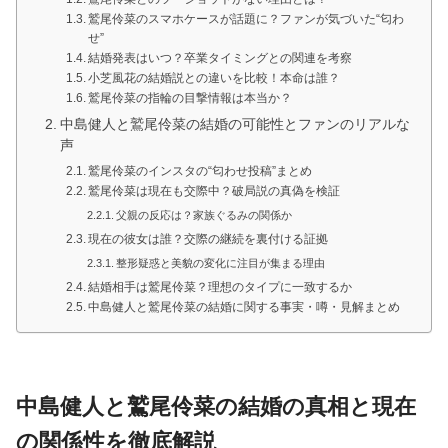
鷲尾伶菜のスマホケースが話題に？ファンが気づいた“匂わ
せ”
結婚発表はいつ？卒業タイミングとの関連を考察
小芝風花の結婚説との違いを比較！本命は誰？
鷲尾伶菜の指輪の目撃情報は本当か？
中島健人と鷲尾伶菜の結婚の可能性とファンのリアルな
声
鷲尾伶菜のインスタの“匂わせ投稿”まとめ
鷲尾伶菜は現在も交際中？破局説の真偽を検証
父親の反応は？家族ぐるみの関係か
現在の彼女は誰？交際の継続を裏付ける証拠
整形疑惑と美貌の変化に注目が集まる理由
結婚相手は鷲尾伶菜？理想のタイプに一致するか
中島健人と鷲尾伶菜の結婚に関する事実・噂・見解まとめ
中島健人と鷲尾伶菜の結婚の真相と現在
の関係性を徹底解説