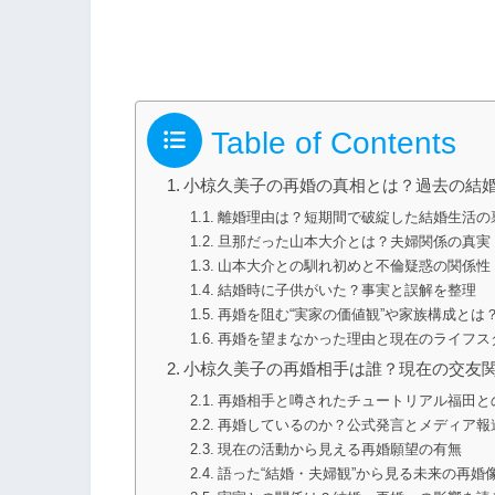
Table of Contents
小椋久美子の再婚の真相とは？過去の結
離婚理由は？短期間で破綻した結婚生活の
旦那だった山本大介とは？夫婦関係の真実
山本大介との馴れ初めと不倫疑惑の関係性
結婚時に子供がいた？事実と誤解を整理
再婚を阻む“実家の価値観”や家族構成とは
再婚を望まなかった理由と現在のライフス
小椋久美子の再婚相手は誰？現在の交友
再婚相手と噂されたチュートリアル福田と
再婚しているのか？公式発言とメディア報
現在の活動から見える再婚願望の有無
語った“結婚・夫婦観”から見る未来の再婚