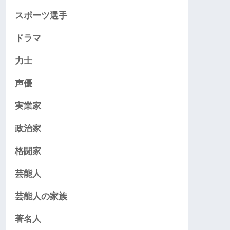
スポーツ選手
ドラマ
力士
声優
実業家
政治家
格闘家
芸能人
芸能人の家族
著名人