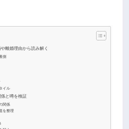
婚や離婚理由から読み解く
裏側
？
タイル
関係と噂を検証
の関係
道を整理
像