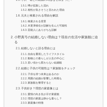
噂が拡散した流れ
相性が良さそうと言われた理由
元夫と検索される理由を解説
検索される背景
木更津移住が誤解を生んだ可能性
芸能人にありがちな誤解
小野真弓の結婚しない理由は？現在の生活や家族観に迫
る
結婚しないと語る理由とは
自由を重視したライフスタイル
動物との暮らしが人生の中心に
若い頃から変わらない結婚観
結婚と子供の可能性は？家族観をチェック
子供を持つ未来はあるのか
周囲の結婚が影響した時期も
家族観を整理すると
子供好き？理想の家庭像とは
愛情の向き先が示す家庭観
理想の家庭は静かな暮らし？
家庭像の特徴