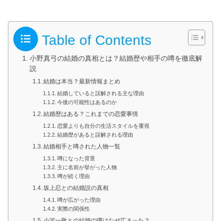
Table of Contents
小野真弓の結婚の真相とは？結婚歴や相手の噂を徹底解
説
結婚は本当？最新情報まとめ
結婚していると誤解される主な理由
今後の可能性はあるのか
結婚歴はある？これまでの恋愛事情
恋愛よりも自分の生活スタイルを重視
結婚歴があると誤解される理由
結婚相手と噂された人物一覧
噂になった背景
主に名前が挙がった人物
噂が続く理由
坂上忍との結婚説の真相
噂が広がった理由
実際の関係性
小沢一敬との結婚の噂はなぜ広まった？