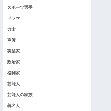
スポーツ選手
ドラマ
力士
声優
実業家
政治家
格闘家
芸能人
芸能人の家族
著名人