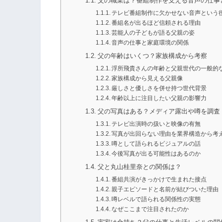
父の職業は？番組制作を支える音声の仕事
テレビ番組制作に欠かせない音声という
番組名が出るほど信頼される理由
芸能人の子どもが語る父親の姿
音声の仕事と家庭環境の関係
父の年齢はいくつ？家族構成から考察
浮所飛貴さんの年齢と父親世代の一般的
家族構成から見える父親像
厳しさと優しさを併せ持つ世代背景
年齢以上に注目したい父親の影響力
父の写真はある？メディア露出や噂を調査
テレビ出演時の扱いと映像の有無
写真が出回らない理由を業界構造から考
噂として語られるビジュアルの話
今後写真が出る可能性はあるのか
父と丸山桂里奈との関係は？
番組共演がきっかけで生まれた接点
親子エピソードと名前が結びついた理由
噂レベルで語られる関係性の実態
なぜここまで注目されたのか