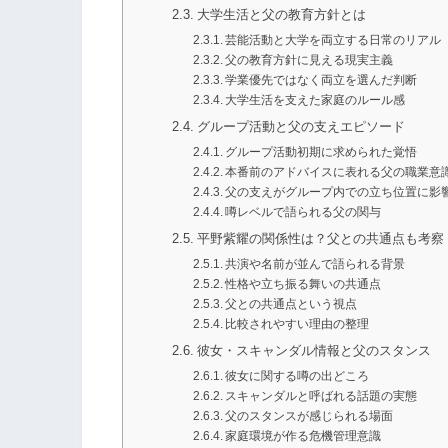
大学生活と父の教育方針とは
芸能活動と大学を両立する日常のリアル
父の教育方針に見える現実主義
学業優先ではなく両立を選んだ判断
大学生活を支えた家庭のルール感
グループ活動と父の支えエピソード
グループ活動初期に求められた覚悟
本番前のアドバイスに表れる父の職業意
父の支えがグループ内での立ち位置に影
噂レベルで語られる父の関与
平野紫耀の関係性は？父との共通点も考察
共演や名前が並んで語られる背景
性格や立ち振る舞いの共通点
父との共通点という視点
比較されやすい理由の整理
彼女・スキャンダル情報と父のスタンス
彼女に関する噂の出どころ
スキャンダルと呼ばれる話題の実態
父のスタンスが感じられる場面
家庭環境が作る危機管理意識