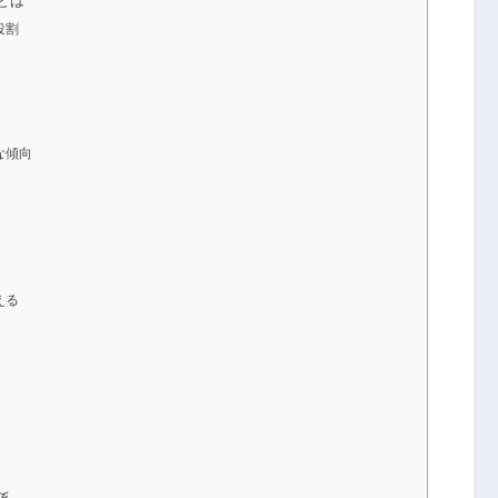
とは
役割
な傾向
える