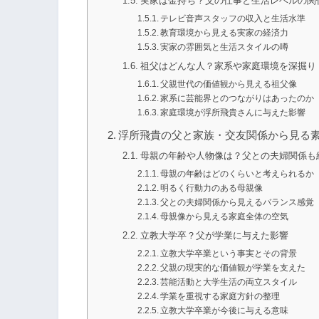
実家は金持ち？父の仕事と生活レベルの関
テレビ音声スタッフの収入と生活水準
教育環境から見える実家の経済力
実家の雰囲気と生活スタイルの噂
祖父はどんな人？家系や家庭環境を深掘り
父親世代の価値観から見える祖父像
家系に芸能界とのつながりはあったのか
家庭環境が浮所飛貴さんに与えた影響
浮所飛貴の父と家族・交友関係から見る
母親の年齢や人物像は？父との夫婦関係も
母親の年齢はどのくらいと考えられるか
明るく行動力のある母親像
父との夫婦関係から見えるバランス感覚
母親像から見える家庭全体の空気
立教大学卒？父が学業に与えた影響
立教大学卒業という事実とその背景
父親の現実的な価値観が学業を支えた
芸能活動と大学生活の両立スタイル
学業を重視する家庭方針の整理
立教大学卒業が今後に与える意味