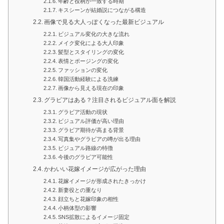
年齢と役柄が一致する時期
キスシーンが結婚説につながる構造
画像で見る大人っぽくなった最新ビジュアル
ビジュアル変化の大きな流れ
メイク変化による大人印象
髪型とスタイリングの変化
表情とポージングの変化
ファッションの変化
韓国活動経験による洗練
画像から見える現在の印象
グラビアはある？注目されるビジュアル面を解説
グラビア活動の現状
ビジュアル評価が高い理由
グラビア期待が高まる背景
写真集やグラビアの噂が出る理由
ビジュアル路線の特徴
今後のグラビア可能性
かわいい花嫁イメージが広がった理由
花嫁イメージが形成されたきっかけ
新妻役との重なり
顔立ちと花嫁印象の相性
小柄体型の影響
SNS拡散によるイメージ固定