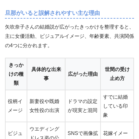
旦那がいると誤解されやすい主な理由
矢吹奈子さんの結婚説が広がったきっかけを整理すると、
主に女優活動、ビジュアルイメージ、年齢要素、共演関係
の4つに分かれます。
きっか
具体的な出来
世間の受け
けの種
広がった理由
事
止め方
類
すでに結婚
役柄イ
新妻役や既婚
ドラマの設定
している印
メージ
女性役の出演
が現実と混同
象
ウエディング
ビジュ
SNSで画像拡
花嫁イメー
ドレス姿の公