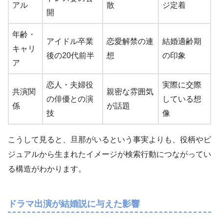
アル
散
ジ定着
開
年齢・
アイドル卒業
恋愛解禁の連
結婚適齢期
キャリ
後の20代前半
想
の印象
ア
恋人・夫婦役
実際に交際
共演関
親密な雰囲気
の俳優との演
している想
係
が話題
技
像
こうして見ると、旦那がいるという事実よりも、役柄やビ
ジュアルから生まれたイメージが検索行動につながってい
る構造がわかります。
ドラマ出演が結婚説に与えた影響