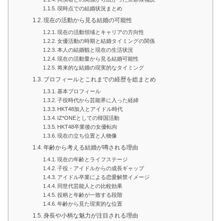
現時点での結婚状況まとめ
現在の活動から見る結婚の可能性
現在の活動領域とキャリアの方向性
女優活動の時期と結婚タイミングの関係
本人の結婚観と現在の生活状況
現在の活動量から見る結婚可能性
将来的な結婚の現実的なタイミング
プロフィールとこれまでの経歴を総まとめ
基本プロフィール
子役時代から芸能界に入った経緯
HKT48加入とアイドル時代
IZ*ONEとしての韓国活動
HKT48卒業後の女優転向
現在の立ち位置と人物像
年齢から考える結婚が噂される理由
現在の年齢とライフステージ
子役・アイドルからの成長ギャップ
アイドル卒業による恋愛解禁イメージ
同世代芸能人との比較効果
役柄と年齢が一致する段階
年齢から見た現実的な位置
身長や小柄な魅力が注目される理由