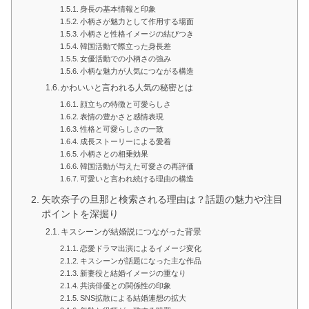
身長の基本情報と印象
小柄さが魅力として作用する場面
小柄さと性格イメージの結びつき
韓国活動で際立った身長差
女優活動での小柄さの強み
小柄な魅力が人気につながる構造
かわいいと言われる人気の秘密とは
顔立ちの特徴と可愛らしさ
表情の豊かさと感情表現
性格と可愛らしさの一致
成長ストーリーによる愛着
小柄さとの相乗効果
韓国活動が与えた可愛さの再評価
可愛いと言われ続ける理由の構造
矢吹奈子の旦那と検索される理由は？話題の魅力や注目
ポイントを深掘り
キスシーンが結婚説につながった背景
恋愛ドラマ出演によるイメージ変化
キスシーンが話題になった主な作品
新妻役と結婚イメージの重なり
共演俳優との関係性の印象
SNS拡散による結婚連想の拡大