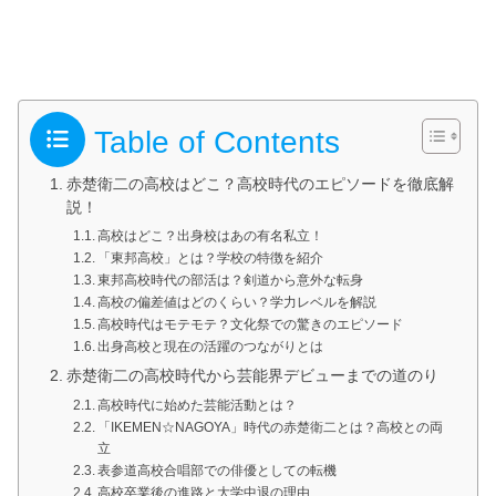
Table of Contents
赤楚衛二の高校はどこ？高校時代のエピソードを徹底解
説！
高校はどこ？出身校はあの有名私立！
「東邦高校」とは？学校の特徴を紹介
東邦高校時代の部活は？剣道から意外な転身
高校の偏差値はどのくらい？学力レベルを解説
高校時代はモテモテ？文化祭での驚きのエピソード
出身高校と現在の活躍のつながりとは
赤楚衛二の高校時代から芸能界デビューまでの道のり
高校時代に始めた芸能活動とは？
「IKEMEN☆NAGOYA」時代の赤楚衛二とは？高校との両
立
表参道高校合唱部での俳優としての転機
高校卒業後の進路と大学中退の理由