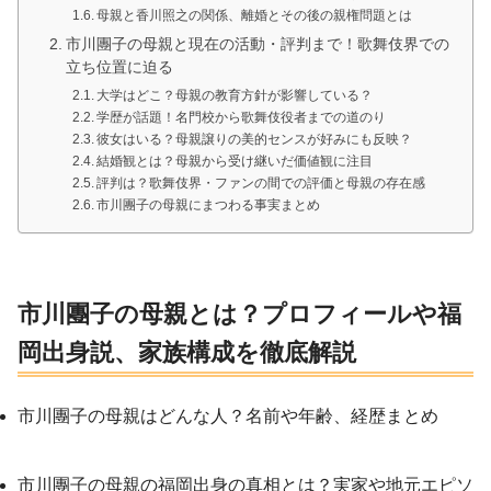
母親と香川照之の関係、離婚とその後の親権問題とは
市川團子の母親と現在の活動・評判まで！歌舞伎界での
立ち位置に迫る
大学はどこ？母親の教育方針が影響している？
学歴が話題！名門校から歌舞伎役者までの道のり
彼女はいる？母親譲りの美的センスが好みにも反映？
結婚観とは？母親から受け継いだ価値観に注目
評判は？歌舞伎界・ファンの間での評価と母親の存在感
市川團子の母親にまつわる事実まとめ
市川團子の母親とは？プロフィールや福
岡出身説、家族構成を徹底解説
市川團子の母親はどんな人？名前や年齢、経歴まとめ
市川團子の母親の福岡出身の真相とは？実家や地元エピソ