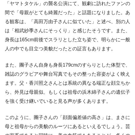
「ヤマトタケル」の襲名公演にて、観劇に訪れたファンの
間で「母親がとても綺麗だった」と話題になりました。あ
る観客は、「高田万由子さんに似ていた」と述べ、別の人
は「相武紗季さんにそっくり」と感じたそうです。また、
身長は165cm前後でスラリとした立ち姿で、明らかに一般
人の中でも目立つ美貌だったとの証言もあります。
また、團子さん自身も身長179cmのすらりとした体型で、
雑誌のグラビアや舞台写真でもその整った容姿がよく映え
ます。父・香川照之さんとは系統の異なる端正な顔立ちか
ら、外見は母親似、もしくは祖母の浜木綿子さんの遺伝子
を強く受け継いでいると見る声が多くあります。
このように、團子さんの「顔面偏差値の高さ」は、まさに
母と祖母からの美貌のルーツにあるといえるでしょう。芸