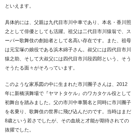
といえます。
具体的には、父親は九代目市川中車であり、本名・香川照
之として俳優としても活躍。祖父は二代目市川猿翁で、ス
ーパー歌舞伎の創始者として名高い存在です。また、祖母
は元宝塚の娘役である浜木綿子さん。叔父には四代目市川
猿之助、そして大叔父には四代目市川段四郎という、そう
そうたる面々がそろっています。
このような家系図の中に生まれた市川團子さんは、2012
年に新橋演舞場で『ヤマトタケル』のワカタケル役として
初舞台を踏みました。父の市川中車襲名と同時に市川團子
を名乗り、歌舞伎の世界に飛び込んだのです。当時はまだ
8歳という若さでしたが、その血統と才能が期待されての
抜擢でした。