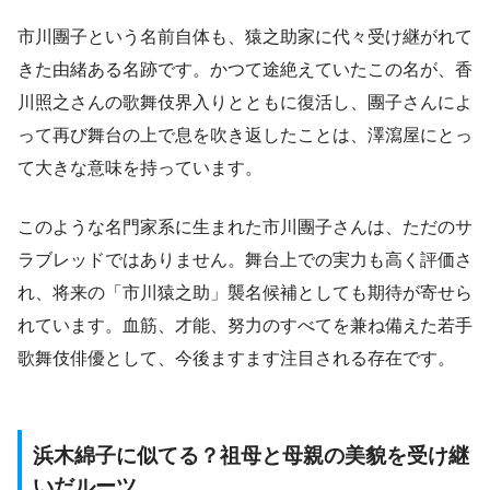
市川團子という名前自体も、猿之助家に代々受け継がれて
きた由緒ある名跡です。かつて途絶えていたこの名が、香
川照之さんの歌舞伎界入りとともに復活し、團子さんによ
って再び舞台の上で息を吹き返したことは、澤瀉屋にとっ
て大きな意味を持っています。
このような名門家系に生まれた市川團子さんは、ただのサ
ラブレッドではありません。舞台上での実力も高く評価さ
れ、将来の「市川猿之助」襲名候補としても期待が寄せら
れています。血筋、才能、努力のすべてを兼ね備えた若手
歌舞伎俳優として、今後ますます注目される存在です。
浜木綿子に似てる？祖母と母親の美貌を受け継
いだルーツ