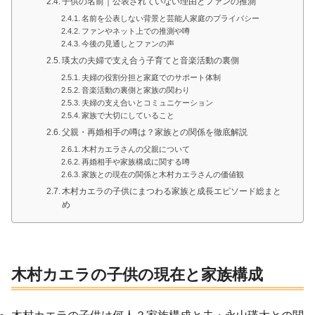
子供の名前｜公表されていない理由とファンの推測
名前を公表しない背景と芸能人家庭のプライバシー
ファンやネット上での推測や噂
今後の見通しとファンの声
瑛太の夫婦で支え合う子育てと音楽活動の裏側
夫婦の役割分担と家庭でのサポート体制
音楽活動の裏側と家族の関わり
夫婦の支え合いとコミュニケーション
家族で大切にしていること
父親・再婚相手の噂は？家族との関係を徹底解説
木村カエラさんの父親について
再婚相手や家族構成に関する噂
家族との現在の関係と木村カエラさんの価値観
木村カエラの子供にまつわる家族と成長エピソード総まと
め
木村カエラの子供の現在と家族構成