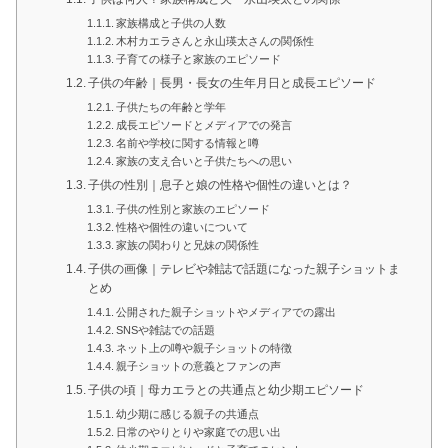
家族構成と子供の人数
木村カエラさんと永山瑛太さんの関係性
子育ての様子と家族のエピソード
子供の年齢｜長男・長女の生年月日と成長エピソード
子供たちの年齢と学年
成長エピソードとメディアでの発言
名前や学校に関する情報と噂
家族の支え合いと子供たちへの思い
子供の性別｜息子と娘の性格や個性の違いとは？
子供の性別と家族のエピソード
性格や個性の違いについて
家族の関わりと兄妹の関係性
子供の画像｜テレビや雑誌で話題になった親子ショットま
とめ
公開された親子ショットやメディアでの露出
SNSや雑誌での話題
ネット上の噂や親子ショットの特徴
親子ショットの意義とファンの声
子供の頃｜母カエラとの共通点と幼少期エピソード
幼少期に感じる親子の共通点
日常のやりとりや家庭での思い出