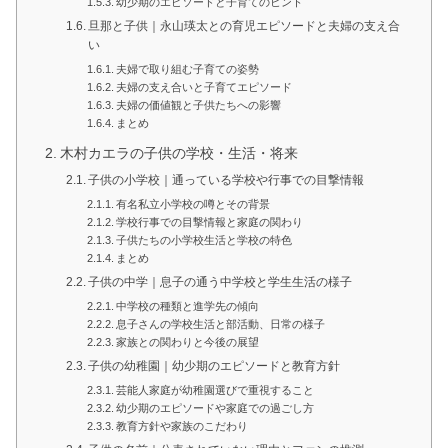
幼少期のエピソードと子育てのヒント
旦那と子供｜永山瑛太との育児エピソードと夫婦の支え合
い
夫婦で取り組む子育ての姿勢
夫婦の支え合いと子育てエピソード
夫婦の価値観と子供たちへの影響
まとめ
木村カエラの子供の学校・生活・将来
子供の小学校｜通っている学校や行事での目撃情報
有名私立小学校の噂とその背景
学校行事での目撃情報と家庭の関わり
子供たちの小学校生活と学校の特色
まとめ
子供の中学｜息子の通う中学校と学生生活の様子
中学校の種類と進学先の傾向
息子さんの学校生活と部活動、日常の様子
家族との関わりと今後の展望
子供の幼稚園｜幼少期のエピソードと教育方針
芸能人家庭が幼稚園選びで重視すること
幼少期のエピソードや家庭での過ごし方
教育方針や家族のこだわり