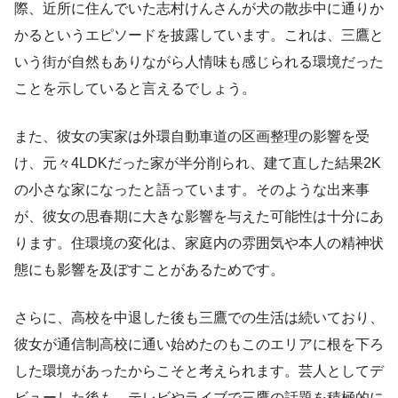
際、近所に住んでいた志村けんさんが犬の散歩中に通りか
かるというエピソードを披露しています。これは、三鷹と
いう街が自然もありながら人情味も感じられる環境だった
ことを示していると言えるでしょう。
また、彼女の実家は外環自動車道の区画整理の影響を受
け、元々4LDKだった家が半分削られ、建て直した結果2K
の小さな家になったと語っています。そのような出来事
が、彼女の思春期に大きな影響を与えた可能性は十分にあ
ります。住環境の変化は、家庭内の雰囲気や本人の精神状
態にも影響を及ぼすことがあるためです。
さらに、高校を中退した後も三鷹での生活は続いており、
彼女が通信制高校に通い始めたのもこのエリアに根を下ろ
した環境があったからこそと考えられます。芸人としてデ
ビューした後も、テレビやライブで三鷹の話題を積極的に