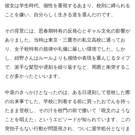
彼女は学生時代、個性を重視するあまり、校則に縛られる
ことを嫌い、自分らしく生きる道を選んだのです。
その背景には、思春期特有の反発心とギャル文化の影響が
ありました。当時は東京・三鷹市の私立高校に通ってお
り、女子校特有の規律や礼儀に厳しい環境でした。しか
し、紺野さんはルールよりも感情や表現を重んじるタイプ
で、派手な髪型や遅刻を繰り返すなど、周囲と衝突するこ
とが多かったといいます。
中退のきっかけとなったのは、ある日遅刻して登校した際
の出来事でした。学校に到着する前に買ったおでんを持っ
たまま登校し、その汁を校門の前で撒いて「呪文のような
ことを唱えた」というエピソードが知られています。この
突拍子もない行動が問題視され、ついに退学処分となりま