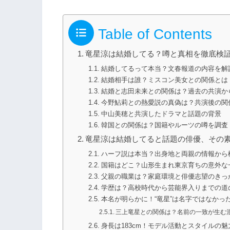
Table of Contents
竜星涼は結婚してる？噂と真相を徹底検
結婚してるって本当？文春報道の内容を解
結婚相手は誰？ミスコン美女との関係とは
結婚と志田未来との関係は？過去の共演か
今野鮎莉との熱愛説の真偽は？共演後の関
中山美穂と共演したドラマと話題の背景
韓国との関係は？国籍やルーツの噂を調査
竜星涼は結婚してると話題の俳優、その
ハーフ説は本当？出身地と両親の情報から
国籍はどこ？山形生まれ東京育ちの意外な
父親の職業は？家庭環境と俳優志望のきっ
学歴は？高校時代から芸能界入りまでの道
本名が明らかに！“竜星”は名字ではなかっ
三上竜星との関係は？名前の一致が生む
身長は183cm！モデル活動とスタイルの魅