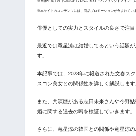
※画像生成：AI（ChatGPT / DALL·E 3）– パブリックドメイン（CC
※本サイトのコンテンツには、商品プロモーションが含まれてい
俳優としての実力とスタイルの良さで注目
最近では竜星涼は結婚してるという話題が
す。
本記事では、2023年に報道された文春ス
スコン美女との関係性を詳しく解説します
また、共演歴がある志田未来さんや今野鮎
婚に関する過去の噂を検証していきます。
さらに、竜星涼の韓国との関係や竜星涼の