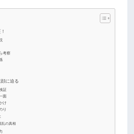
証！
説
ら考察
係
素顔に迫る
検証
一面
かけ
のり
た
混乱の真相
力