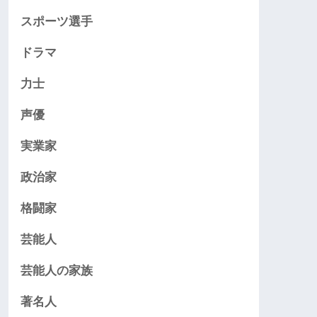
スポーツ選手
ドラマ
力士
声優
実業家
政治家
格闘家
芸能人
芸能人の家族
著名人